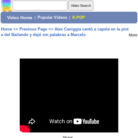
Video Home
|
Popular Videos
|
K-POP
Home
>>
Previous Page
>>
Alex Caniggia cantó a capela en la pist
a del Bailando y dejó sin palabras a Marcelo
More
Share: