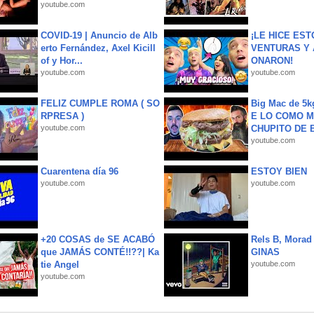
youtube.com
COVID-19 | Anuncio de Alb
¡LE HICE EST
erto Fernández, Axel Kicill
VENTURAS Y 
of y Hor...
ONARON!
youtube.com
youtube.com
FELIZ CUMPLE ROMA ( SO
Big Mac de 5k
RPRESA )
E LO COMO M
youtube.com
CHUPITO DE B
youtube.com
Cuarentena día 96
ESTOY BIEN
youtube.com
youtube.com
+20 COSAS de SE ACABÓ
Rels B, Morad
que JAMÁS CONTÉ!!??| Ka
GINAS
tie Angel
youtube.com
youtube.com