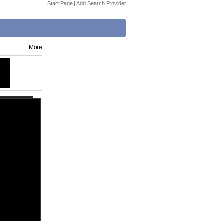
Start Page
|
Add Search Provider
More