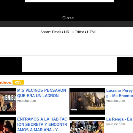
Close
6
Share:
Email
•
URL
•
Editor
•
HTML
Videos
MIS VECINOS PENSARON
Luciano Perey
QUE ERA UN LADRON
g - Me Enamor
youtube.com
youtube.com
ENTRAMOS A LA HABITAC
La Renga - En 
IÓN SECRETA Y ENCONTR
youtube.com
AMOS A MARIANA - Y...