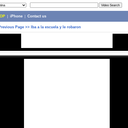
POP
|
iPhone
|
Contact us
Previous Page
>>
Iba a la escuela y le robaron