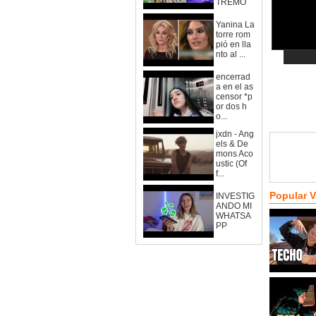
TREMO
Yanina La
torre rom
pió en lla
nto al ...
encerrad
a en el as
censor *p
or dos h
o...
jxdn - Ang
els & De
mons Aco
ustic (Of
f...
Popular 
INVESTIG
ANDO MI
WHATSA
PP