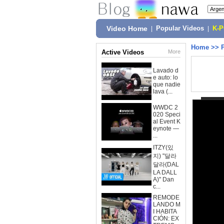
Video Home
|
Popular Videos
|
K-
Home
>>
Active Videos
More
Lavado d
e auto: lo
que nadie
lava (...
WWDC 2
020 Speci
al Event K
eynote —
...
ITZY(있
지) "달라
달라(DAL
LA DALL
A)" Dan
c...
REMODE
LANDO M
I HABITA
CIÓN: EX