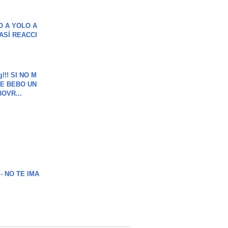
O A YOLO A
ASÍ REACCI
g!!! SI NO M
E BEBO UN
OVR...
 - NO TE IMA