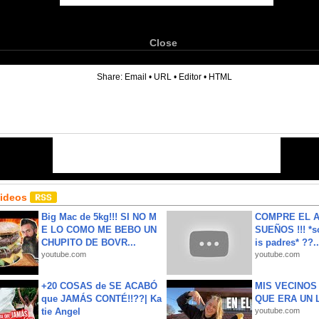
Close
6
Share:
Email
•
URL
•
Editor
•
HTML
Videos
Big Mac de 5kg!!! SI NO M
COMPRE EL A
E LO COMO ME BEBO UN
SUEÑOS !!! *s
CHUPITO DE BOVR...
is padres* ??..
youtube.com
youtube.com
+20 COSAS de SE ACABÓ
MIS VECINO
que JAMÁS CONTÉ!!??| Ka
QUE ERA UN 
tie Angel
youtube.com