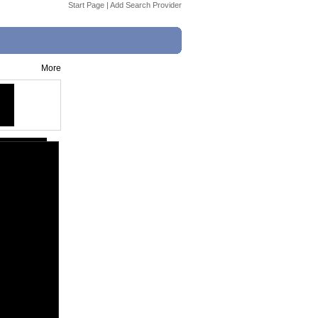
Start Page
|
Add Search Provider
More