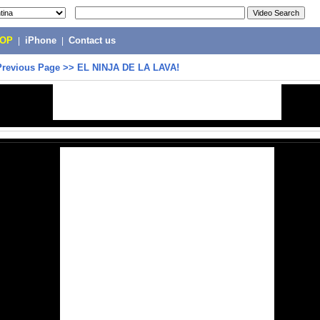
POP
|
iPhone
|
Contact us
Previous Page
>>
EL NINJA DE LA LAVA!