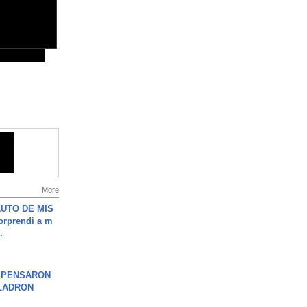
More
UTO DE MIS
orprendi a m
.
S PENSARON
LADRON