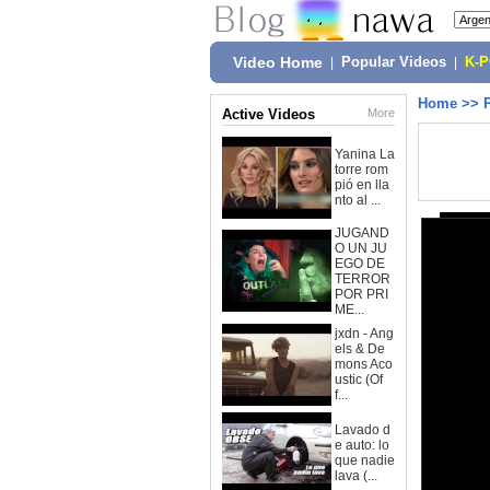
Video Home
|
Popular Videos
|
K-
Home
>>
Active Videos
More
Yanina La
torre rom
pió en lla
nto al ...
JUGAND
O UN JU
EGO DE
TERROR
POR PRI
ME...
jxdn - Ang
els & De
mons Aco
ustic (Of
f...
Lavado d
e auto: lo
que nadie
lava (...