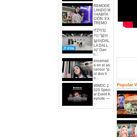
REMODE
LANDO M
I HABITA
CIÓN: EX
TREMO
ITZY(있
지) "달라
달라(DAL
LA DALL
A)" Dan
c...
encerrad
a en el as
censor *p
or dos h
o...
Popular 
WWDC 2
020 Speci
al Event K
eynote —
...