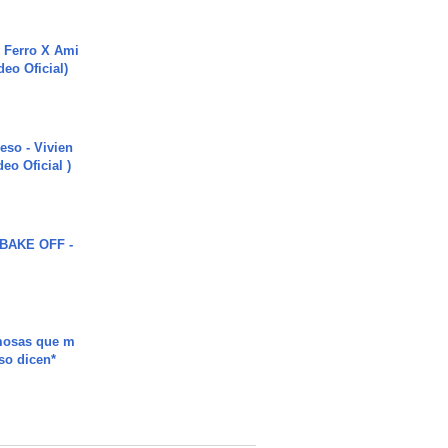
 Ferro X Ami
deo Oficial)
ieso - Vivien
eo Oficial )
BAKE OFF -
mosas que m
so dicen*