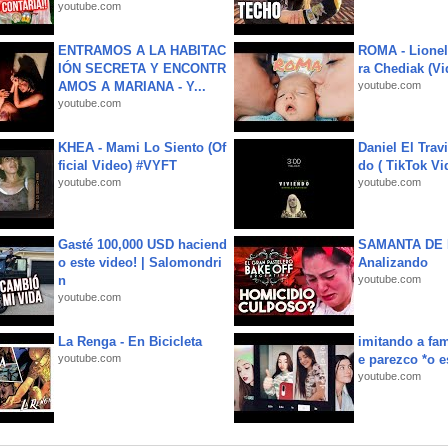
youtube.com
ENTRAMOS A LA HABITAC
ROMA - Lionel
IÓN SECRETA Y ENCONTR
ra Chediak (Vi
AMOS A MARIANA - Y...
youtube.com
youtube.com
KHEA - Mami Lo Siento (Of
Daniel El Trav
ficial Video) #VYFT
do ( TikTok Vid
youtube.com
youtube.com
Gasté 100,000 USD haciend
SAMANTA DE 
o este video! | Salomondri
Analizando
n
youtube.com
youtube.com
La Renga - En Bicicleta
imitando a fa
youtube.com
e parezco *o e
youtube.com