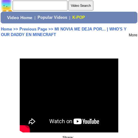
Video Home
|
Popular Videos
|
K-POP
Home
>>
Previous Page
>>
MI NOVIA ME DEJA POR... | WHO'S Y
OUR DADDY EN MINECRAFT
More
Share: