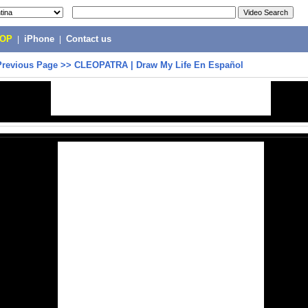
POP
|
iPhone
|
Contact us
Previous Page
>>
CLEOPATRA | Draw My Life En Español