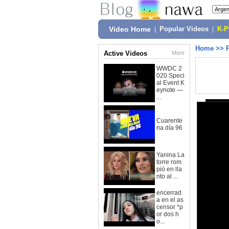
Video Home
|
Popular Videos
|
K-
Home
>>
Active Videos
More
WWDC 2
020 Speci
al Event K
eynote —
...
Cuarente
na día 96
Yanina La
torre rom
pió en lla
nto al ...
encerrad
a en el as
censor *p
or dos h
o...