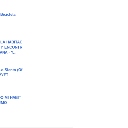
Bicicleta
LA HABITAC
 Y ENCONTR
NA - Y...
o Siento (Of
#VYFT
O MI HABIT
EMO