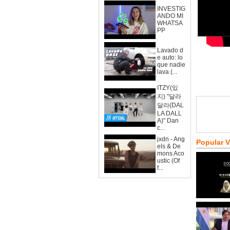
INVESTIG
ANDO MI
WHATSA
PP
Lavado d
e auto: lo
que nadie
lava (...
ITZY(있
지) "달라
달라(DAL
LA DALL
A)" Dan
c...
jxdn - Ang
Popular 
els & De
mons Aco
ustic (Of
f...