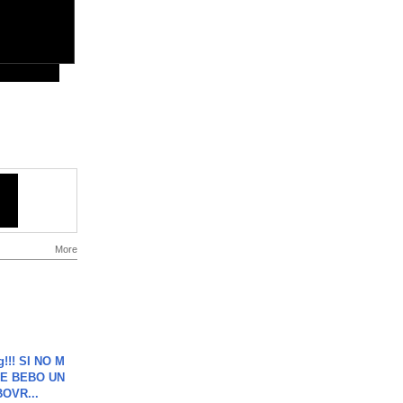
More
g!!! SI NO M
E BEBO UN
OVR...