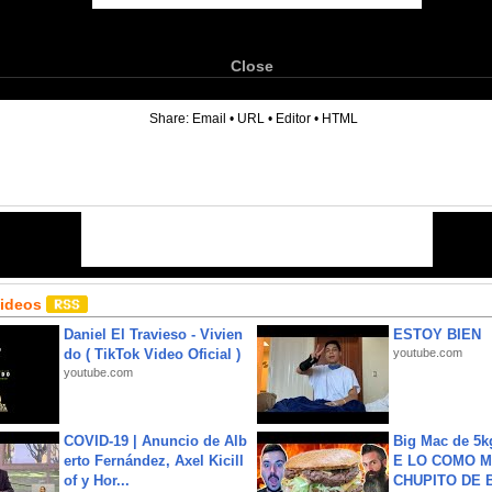
Close
6
Share:
Email
•
URL
•
Editor
•
HTML
Videos
Daniel El Travieso - Vivien
ESTOY BIEN
do ( TikTok Video Oficial )
youtube.com
youtube.com
COVID-19 | Anuncio de Alb
Big Mac de 5k
erto Fernández, Axel Kicill
E LO COMO M
of y Hor...
CHUPITO DE B