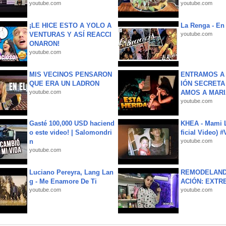
youtube.com
youtube.com
¡LE HICE ESTO A YOLO A
La Renga - En 
VENTURAS Y ASÍ REACCI
youtube.com
ONARON!
youtube.com
MIS VECINOS PENSARON
ENTRAMOS A 
QUE ERA UN LADRON
IÓN SECRETA
youtube.com
AMOS A MARIA
youtube.com
Gasté 100,000 USD haciend
KHEA - Mami L
o este video! | Salomondri
ficial Video) 
n
youtube.com
youtube.com
Luciano Pereyra, Lang Lan
REMODELAND
g - Me Enamore De Ti
ACIÓN: EXTR
youtube.com
youtube.com