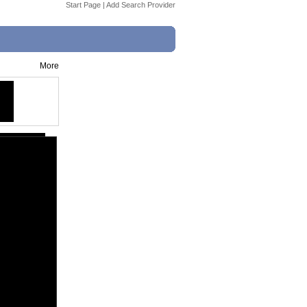
Start Page
|
Add Search Provider
More