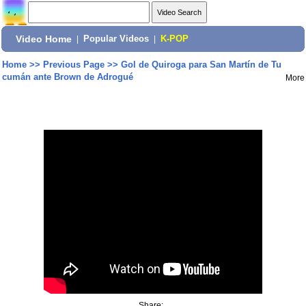
Video Home
|
Popular Videos
|
K-POP
Home
>>
Previous Page
>>
Gol de Quiroga para San Martín de Tu
cumán ante Brown de Adrogué
More
Share: