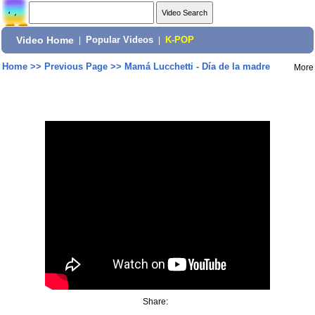
Video Home
|
Popular Videos
|
K-POP
Home
>>
Previous Page
>>
Mamá Lucchetti - Día de la madre
More
Share: