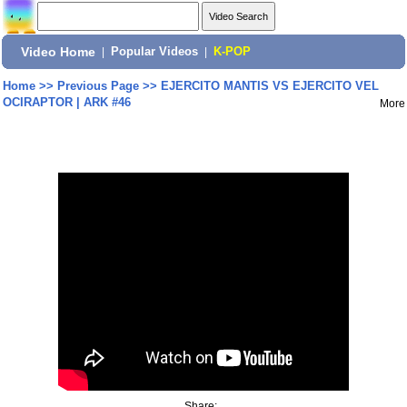
Video Home
|
Popular Videos
|
K-POP
Home
>>
Previous Page
>>
EJERCITO MANTIS VS EJERCITO VEL
OCIRAPTOR | ARK #46
More
Share: