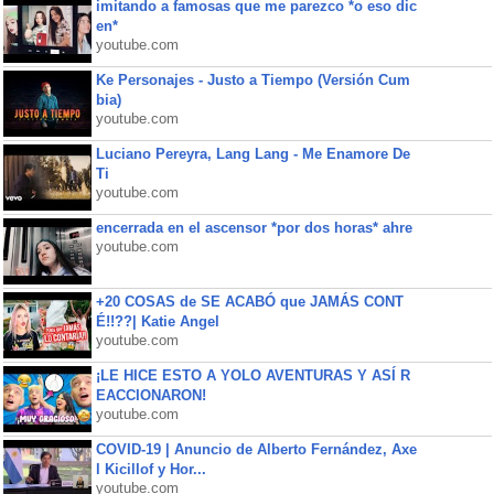
imitando a famosas que me parezco *o eso dic
en*
youtube.com
Ke Personajes - Justo a Tiempo (Versión Cum
bia)
youtube.com
Luciano Pereyra, Lang Lang - Me Enamore De
Ti
youtube.com
encerrada en el ascensor *por dos horas* ahre
youtube.com
+20 COSAS de SE ACABÓ que JAMÁS CONT
É!!??| Katie Angel
youtube.com
¡LE HICE ESTO A YOLO AVENTURAS Y ASÍ R
EACCIONARON!
youtube.com
COVID-19 | Anuncio de Alberto Fernández, Axe
l Kicillof y Hor...
youtube.com