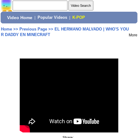
Video Home
|
Popular Videos
|
K-POP
Home
>>
Previous Page
>>
EL HERMANO MALVADO | WHO'S YOU
R DADDY EN MINECRAFT
More
Share: