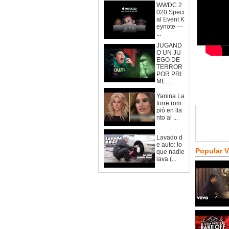
WWDC 2
020 Speci
al Event K
eynote —
...
JUGAND
O UN JU
EGO DE
TERROR
POR PRI
ME...
Yanina La
torre rom
pió en lla
nto al ...
Lavado d
e auto: lo
Popular 
que nadie
lava (...