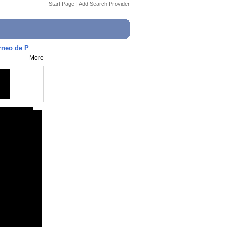
Start Page
|
Add Search Provider
orneo de P
More