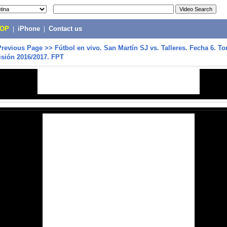
POP
|
iPhone
|
Contact us
Previous Page
>>
Fútbol en vivo. San Martín SJ vs. Talleres. Fecha 6. T
isión 2016/2017. FPT