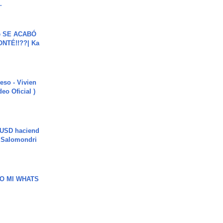
.
e SE ACABÓ
NTÉ!!??| Ka
ieso - Vivien
eo Oficial )
 USD haciend
| Salomondri
O MI WHATS