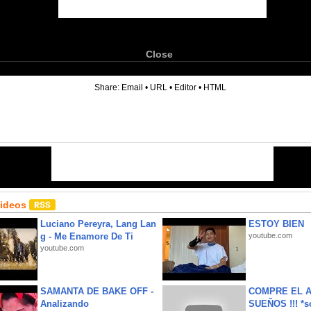
Close
6
Share:
Email
•
URL
•
Editor
•
HTML
Videos
Luciano Pereyra, Lang Lan
ESTOY BIEN
g - Me Enamore De Ti
youtube.com
youtube.com
SAMANTA DE BAKE OFF -
COMPRE EL A
Analizando
SUEÑOS !!! *s