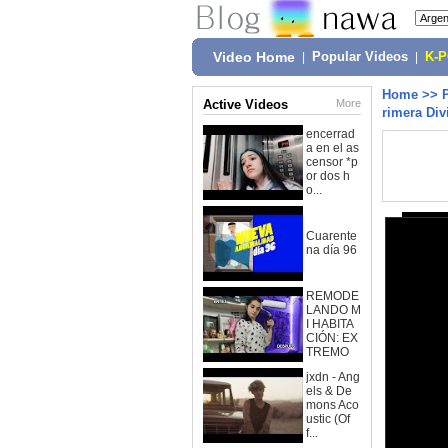
Video Home
|
Popular Videos
|
K-
Home
>>
Active Videos
More
rimera Div
encerrad
a en el as
censor *p
or dos h
o...
Cuarente
na día 96
REMODE
LANDO M
I HABITA
CIÓN: EX
TREMO
jxdn - Ang
els & De
mons Aco
ustic (Of
f...