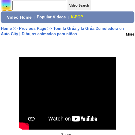
Video Home
|
Popular Videos
|
K-POP
Home
>>
Previous Page
>>
Tom la Grúa y la Grúa Demoledora en
Auto City | Dibujos animados para niños
More
Share: