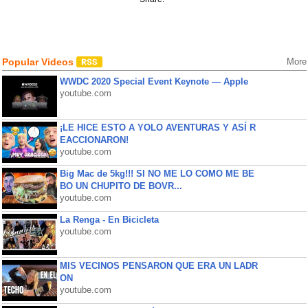
Popular Videos
More
WWDC 2020 Special Event Keynote — Apple
youtube.com
¡LE HICE ESTO A YOLO AVENTURAS Y ASÍ R
EACCIONARON!
youtube.com
Big Mac de 5kg!!! SI NO ME LO COMO ME BE
BO UN CHUPITO DE BOVR...
youtube.com
La Renga - En Bicicleta
youtube.com
MIS VECINOS PENSARON QUE ERA UN LADR
ON
youtube.com