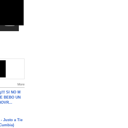
More
g!!! SI NO M
E BEBO UN
OVR...
- Justo a Tie
 Cumbia)