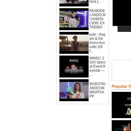
lava (...
REMODE
LANDO M
I HABITA
CIÓN: EX
TREMO
jxdn - Ang
els & De
mons Aco
ustic (Of
f...
WWDC 2
020 Speci
al Event K
eynote —
...
INVESTIG
Popular 
ANDO MI
WHATSA
PP