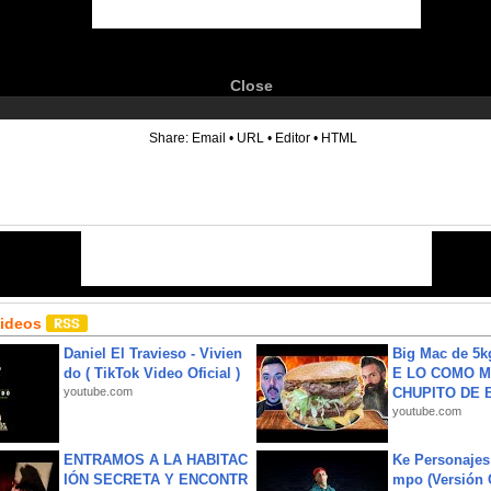
Close
6
Share:
Email
•
URL
•
Editor
•
HTML
Videos
Daniel El Travieso - Vivien
Big Mac de 5k
do ( TikTok Video Oficial )
E LO COMO M
youtube.com
CHUPITO DE B
youtube.com
ENTRAMOS A LA HABITAC
Ke Personajes 
IÓN SECRETA Y ENCONTR
mpo (Versión