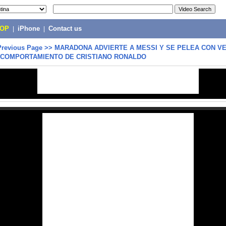
POP
|
iPhone
|
Contact us
Previous Page
>>
MARADONA ADVIERTE A MESSI Y SE PELEA CON VE
 COMPORTAMIENTO DE CRISTIANO RONALDO