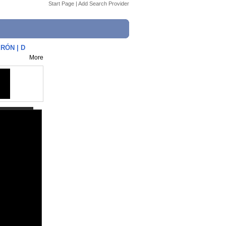
Start Page
|
Add Search Provider
RÓN | D
More