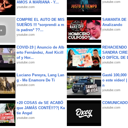
AMOS A MARIANA - Y...
youtube.com
youtube.com
COMPRE EL AUTO DE MIS
SAMANTA DE 
SUEÑOS !!! *sorprendi a m
Analizando
is padres* ??...
youtube.com
youtube.com
COVID-19 | Anuncio de Alb
REHACIENDO 
erto Fernández, Axel Kicill
SANDRA CIRE
of y Hor...
O DIFÍCIL DE 
youtube.com
youtube.com
Luciano Pereyra, Lang Lan
Gasté 100,000
g - Me Enamore De Ti
o este video! 
youtube.com
n
youtube.com
+20 COSAS de SE ACABÓ
COMUNICADO
que JAMÁS CONTÉ!!??| Ka
youtube.com
tie Angel
youtube.com