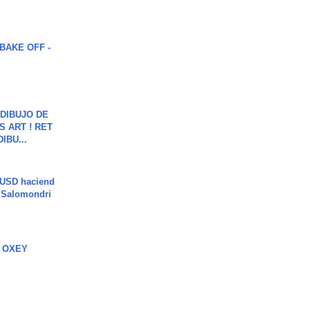
BAKE OFF -
DIBUJO DE
S ART ! RET
DIBU...
 USD haciend
| Salomondri
 OXEY