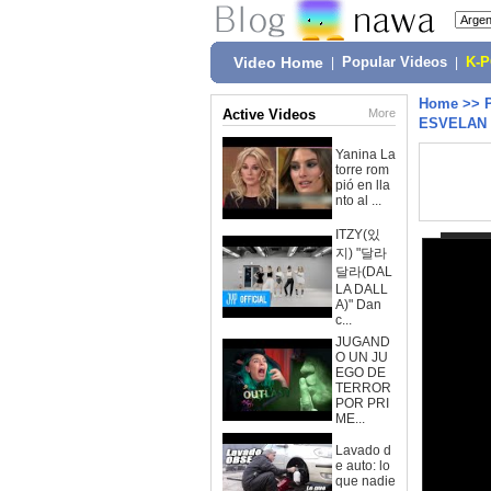
Video Home
|
Popular Videos
|
K-
Home
>>
Active Videos
More
ESVELAN
Yanina La
torre rom
pió en lla
nto al ...
ITZY(있
지) "달라
달라(DAL
LA DALL
A)" Dan
c...
JUGAND
O UN JU
EGO DE
TERROR
POR PRI
ME...
Lavado d
e auto: lo
que nadie