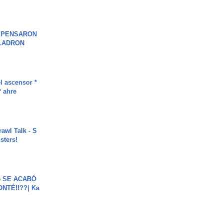
S PENSARON
LADRON
l ascensor *
* ahre
rawl Talk - S
sters!
e SE ACABÓ
NTÉ!!??| Ka