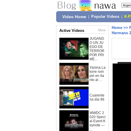
Video Home
|
Popular Videos
|
K-
Home
>>
Active Videos
More
Hermano 2
JUGAND
O UN JU
EGO DE
TERROR
POR PRI
ME...
Yanina La
torre rom
pió en lla
nto al ...
Cuarente
na día 96
WWDC 2
020 Speci
al Event K
eynote —
...