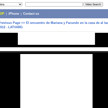
POP
|
iPhone
|
Contact us
Previous Page
>>
El encuentro de Mariana y Facundo en la casa de al la
012 - LATVARG