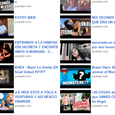
n
youtube.com
youtube.com
ESTOY BIEN
MIS VECINO
youtube.com
QUE ERA UN 
youtube.com
ENTRAMOS A LA HABITAC
encerrada en e
IÓN SECRETA Y ENCONTR
por dos horas
AMOS A MARIANA - Y...
youtube.com
youtube.com
KHEA - Mami Lo Siento (Of
Brawl Stars: B
ficial Video) #VYFT
ummer of Mon
youtube.com
youtube.com
¡LE HICE ESTO A YOLO A
+20 COSAS d
VENTURAS Y ASÍ REACCI
que JAMÁS CO
ONARON!
tie Angel
youtube.com
youtube.com