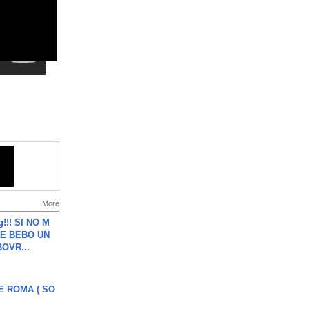
More
g!!! SI NO M
E BEBO UN
OVR...
E ROMA ( SO