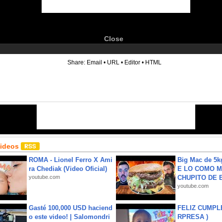
Close
6
Share:
Email
•
URL
•
Editor
•
HTML
Videos
ROMA - Lionel Ferro X Ami
Big Mac de 5k
ra Chediak (Video Oficial)
E LO COMO M
youtube.com
CHUPITO DE B
youtube.com
Gasté 100,000 USD haciend
FELIZ CUMPL
o este video! | Salomondri
RPRESA )