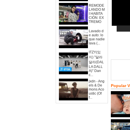
REMODE
LANDO M
I HABITA
CIÓN: EX
TREMO
Lavado d
e auto: lo
que nadie
lava (...
ITZY(있
지) "달라
달라(DAL
LA DALL
A)" Dan
c...
jxdn - Ang
els & De
Popular 
mons Aco
ustic (Of
f...