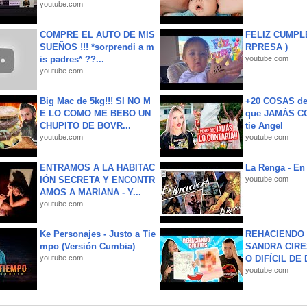
youtube.com
COMPRE EL AUTO DE MIS
FELIZ CUMPL
SUEÑOS !!! *sorprendi a m
RPRESA )
is padres* ??...
youtube.com
youtube.com
Big Mac de 5kg!!! SI NO M
+20 COSAS d
E LO COMO ME BEBO UN
que JAMÁS CO
CHUPITO DE BOVR...
tie Angel
youtube.com
youtube.com
ENTRAMOS A LA HABITAC
La Renga - En 
IÓN SECRETA Y ENCONTR
youtube.com
AMOS A MARIANA - Y...
youtube.com
Ke Personajes - Justo a Tie
REHACIENDO 
mpo (Versión Cumbia)
SANDRA CIRE
youtube.com
O DIFÍCIL DE 
youtube.com