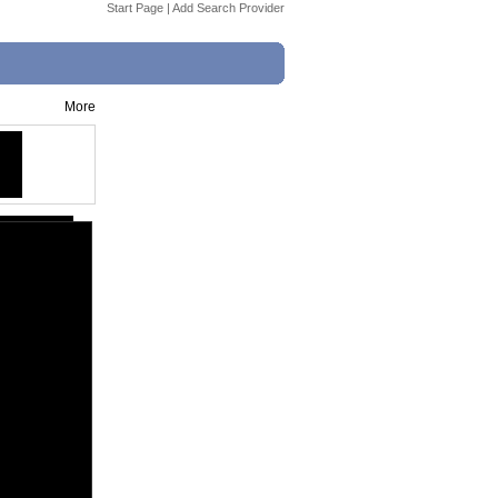
Start Page
|
Add Search Provider
More