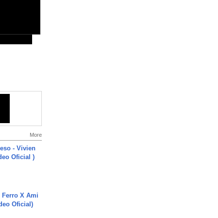
More
ieso - Vivien
eo Oficial )
 Ferro X Ami
deo Oficial)