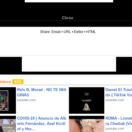
Close
6
Share:
Email
•
URL
•
Editor
•
HTML
Videos
Rels B, Morad - NO TE IMA
Daniel El Trav
GINAS
do ( TikTok Vid
youtube.com
youtube.com
COVID-19 | Anuncio de Alb
ROMA - Lionel
erto Fernández, Axel Kicill
ra Chediak (Vi
of y Hor...
youtube.com