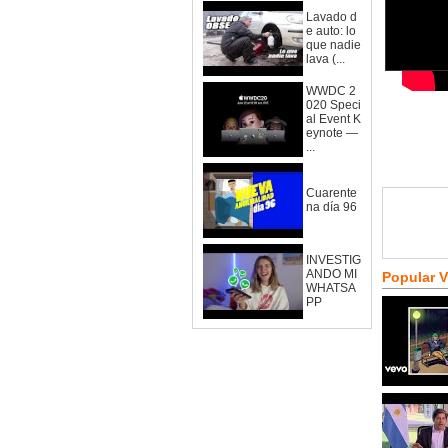
Lavado d
e auto: lo
que nadie
lava (...
WWDC 2
020 Speci
al Event K
eynote —
...
Cuarente
na día 96
INVESTIG
ANDO MI
Popular 
WHATSA
PP