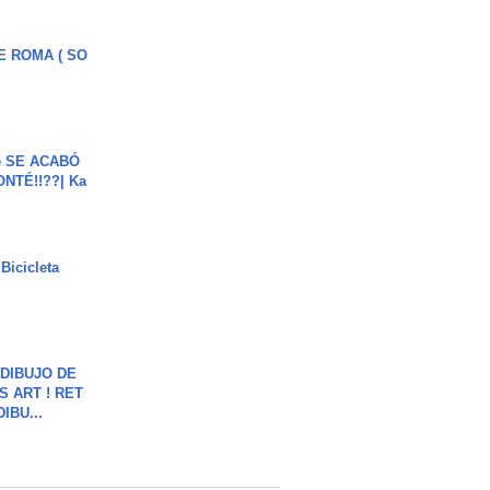
E ROMA ( SO
e SE ACABÓ
NTÉ!!??| Ka
Bicicleta
DIBUJO DE
S ART ! RET
DIBU...