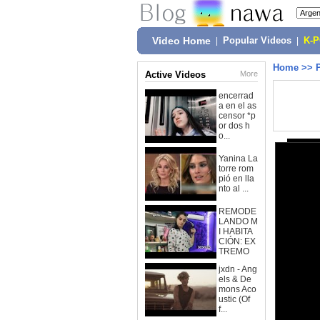
Video Home
|
Popular Videos
|
K-
Home
>>
Active Videos
More
encerrad
a en el as
censor *p
or dos h
o...
Yanina La
torre rom
pió en lla
nto al ...
REMODE
LANDO M
I HABITA
CIÓN: EX
TREMO
jxdn - Ang
els & De
mons Aco
ustic (Of
f...