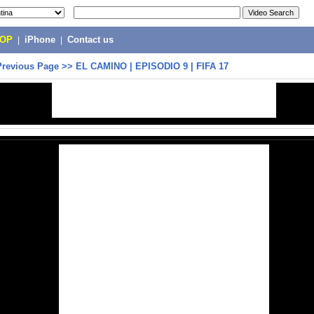
POP
|
iPhone
|
Contact us
Previous Page
>>
EL CAMINO | EPISODIO 9 | FIFA 17