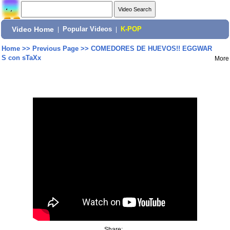
Video Home
|
Popular Videos
|
K-POP
Home
>>
Previous Page
>>
COMEDORES DE HUEVOS!! EGGWAR
S con sTaXx
More
Share: