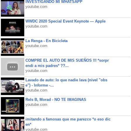
INVESTIGANDO MI WHATSAPP
youtube.com
WWDC 2020 Special Event Keynote — Apple
youtube.com
La Renga - En Bicicleta
youtube.com
COMPRE EL AUTO DE MIS SUEÑOS !!! *sorpr
endi a mis padres* ??...
youtube.com
Lavado de auto: lo que nadie lava (nivel "obs
e") - Informe -...
youtube.com
Rels B, Morad - NO TE IMAGINAS
youtube.com
imitando a famosas que me parezco *o eso dic
en*
youtube.com