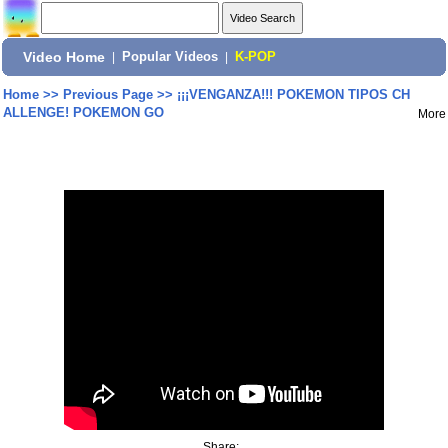
Video Home
|
Popular Videos
|
K-POP
Home
>>
Previous Page
>>
¡¡¡VENGANZA!!! POKEMON TIPOS CH
ALLENGE! POKEMON GO
More
Share: