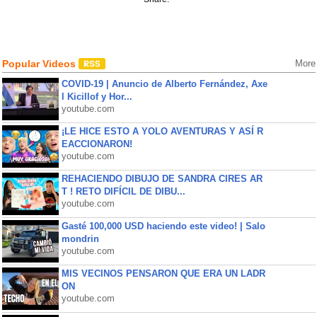
Popular Videos
More
COVID-19 | Anuncio de Alberto Fernández, Axe
l Kicillof y Hor...
youtube.com
¡LE HICE ESTO A YOLO AVENTURAS Y ASÍ R
EACCIONARON!
youtube.com
REHACIENDO DIBUJO DE SANDRA CIRES AR
T ! RETO DIFÍCIL DE DIBU...
youtube.com
Gasté 100,000 USD haciendo este video! | Salo
mondrin
youtube.com
MIS VECINOS PENSARON QUE ERA UN LADR
ON
youtube.com