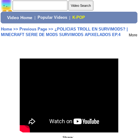
Video Home
|
Popular Videos
|
K-POP
Home
>>
Previous Page
>>
¿POLICIAS TROLL EN SURVIMODS? |
MINECRAFT SERIE DE MODS SURVIMODS APIXELADOS EP.4
More
Share: