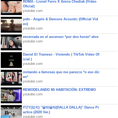
ROMA - Lionel Ferro X Amira Chediak (Video
Oficial)
youtube.com
jxdn - Angels & Demons Acoustic (Official Vid
eo)
youtube.com
encerrada en el ascensor *por dos horas* ahre
youtube.com
Daniel El Travieso - Viviendo ( TikTok Video Of
icial )
youtube.com
imitando a famosas que me parezco *o eso dic
en*
youtube.com
REMODELANDO MI HABITACIÓN: EXTREMO
youtube.com
ITZY(있지) "달라달라(DALLA DALLA)" Dance Pr
actice (2020 Ver.)
youtube.com