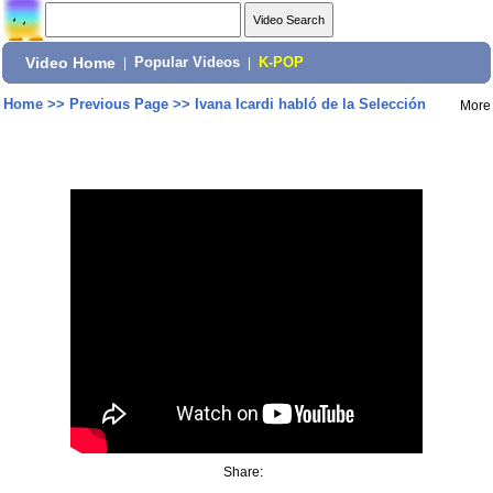
Video Home
|
Popular Videos
|
K-POP
Home
>>
Previous Page
>>
Ivana Icardi habló de la Selección
More
Share: