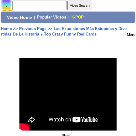
Video Home
|
Popular Videos
|
K-POP
Home
>>
Previous Page
>>
Las Expulsiones Más Estupidas y Dive
rtidas De La Historia ● Top Crazy Funny Red Cards
More
Share: