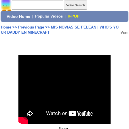
Video Home
|
Popular Videos
|
K-POP
Home
>>
Previous Page
>>
MIS NOVIAS SE PELEAN | WHO'S YO
UR DADDY EN MINECRAFT
More
Share: