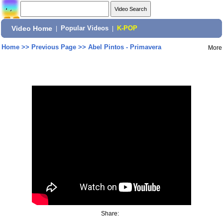
Video Home
|
Popular Videos
|
K-POP
Home
>>
Previous Page
>>
Abel Pintos - Primavera
More
Share: