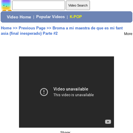
Video Home
|
Popular Videos
|
K-POP
Home
>>
Previous Page
>>
Broma a mi maestra de que es mi fant
asia (final inesperado) Parte #2
More
Share: