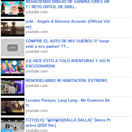
REHACIENDO DIBUJO DE SANDRA CIRES AR
T ! RETO DIFÍCIL DE DIBU...
youtube.com
jxdn - Angels & Demons Acoustic (Official Vid
eo)
youtube.com
COMPRE EL AUTO DE MIS SUEÑOS !!! *sorpr
endi a mis padres* ??...
youtube.com
¡LE HICE ESTO A YOLO AVENTURAS Y ASÍ R
EACCIONARON!
youtube.com
REMODELANDO MI HABITACIÓN: EXTREMO
youtube.com
Luciano Pereyra, Lang Lang - Me Enamore De
Ti
youtube.com
ITZY(있지) "달라달라(DALLA DALLA)" Dance Pr
actice (2020 Ver.)
youtube.com