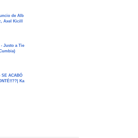
uncio de Alb
, Axel Kicill
- Justo a Tie
 Cumbia)
e SE ACABÓ
NTÉ!!??| Ka