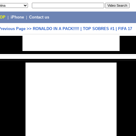
POP
|
iPhone
|
Contact us
Previous Page
>>
RONALDO IN A PACK!!!!! | TOP SOBRES #1 | FIFA 17