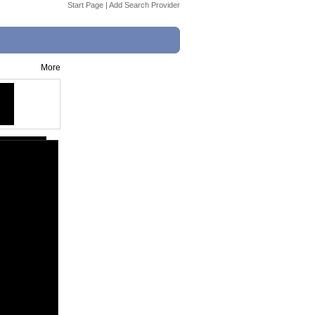
Start Page
|
Add Search Provider
More