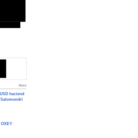
More
 USD haciend
| Salomondri
 OXEY