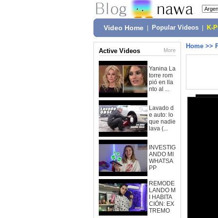
Video Home
|
Popular Videos
|
K-
Home
>>
Active Videos
More
Yanina La
torre rom
pió en lla
nto al ...
Lavado d
e auto: lo
que nadie
lava (...
INVESTIG
ANDO MI
WHATSA
PP
REMODE
LANDO M
I HABITA
CIÓN: EX
TREMO