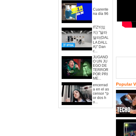
Cuarente
na día 96
ITZY(있
지) "달라
달라(DAL
LA DALL
A)" Dan
c...
JUGAND
O UN JU
EGO DE
TERROR
POR PRI
ME...
Popular 
encerrad
a en el as
censor *p
or dos h
o...