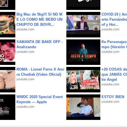
Big Mac de 5kg!!! SI NO M
COVID-19 | An
E LO COMO ME BEBO UN
erto Fernández
CHUPITO DE BOVR...
of y Hor...
youtube.com
youtube.com
SAMANTA DE BAKE OFF -
Ke Personajes 
Analizando
mpo (Versión
youtube.com
youtube.com
ROMA - Lionel Ferro X Ami
+20 COSAS d
ra Chediak (Video Oficial)
que JAMÁS CO
youtube.com
tie Angel
youtube.com
WWDC 2020 Special Event
ESTOY BIEN
Keynote — Apple
youtube.com
youtube.com