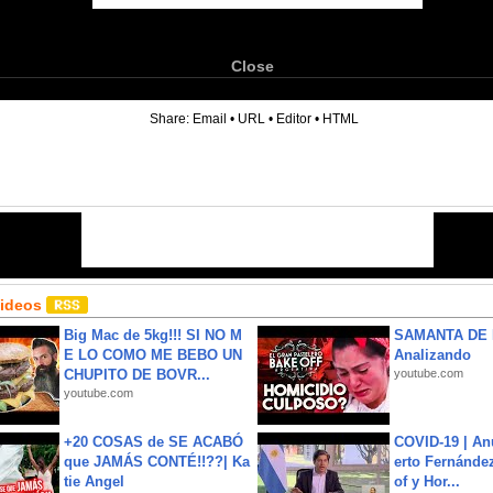
Close
6
Share:
Email
•
URL
•
Editor
•
HTML
Videos
Big Mac de 5kg!!! SI NO M
SAMANTA DE 
E LO COMO ME BEBO UN
Analizando
CHUPITO DE BOVR...
youtube.com
youtube.com
+20 COSAS de SE ACABÓ
COVID-19 | An
que JAMÁS CONTÉ!!??| Ka
erto Fernández
tie Angel
of y Hor...