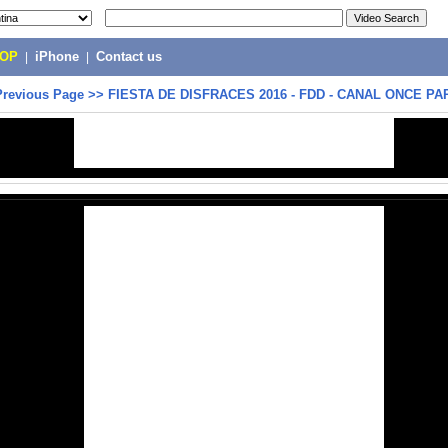
POP
|
iPhone
|
Contact us
Previous Page
>>
FIESTA DE DISFRACES 2016 - FDD - CANAL ONCE P