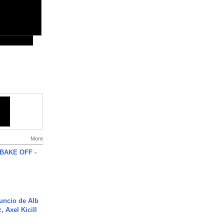
More
BAKE OFF -
uncio de Alb
, Axel Kicill