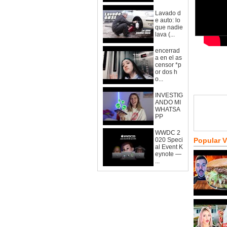
Lavado d
e auto: lo
que nadie
lava (...
encerrad
a en el as
censor *p
or dos h
o...
INVESTIG
ANDO MI
WHATSA
PP
WWDC 2
020 Speci
Popular 
al Event K
eynote —
...