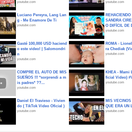
youtube.com
youtube.com
Luciano Pereyra, Lang Lan
REHACIENDO 
g - Me Enamore De Ti
SANDRA CIRE
youtube.com
O DIFÍCIL DE 
youtube.com
Gasté 100,000 USD haciend
ROMA - Lionel
o este video! | Salomondri
ra Chediak (Vi
n
youtube.com
youtube.com
COMPRE EL AUTO DE MIS
KHEA - Mami L
SUEÑOS !!! *sorprendi a m
ficial Video) 
is padres* ??...
youtube.com
youtube.com
Daniel El Travieso - Vivien
MIS VECINO
do ( TikTok Video Oficial )
QUE ERA UN 
youtube.com
youtube.com