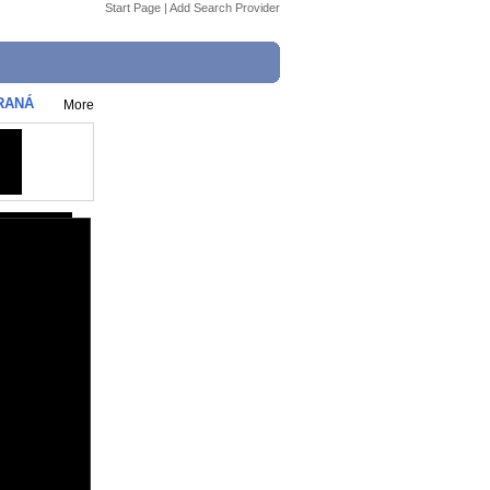
Start Page
|
Add Search Provider
ARANÁ
More