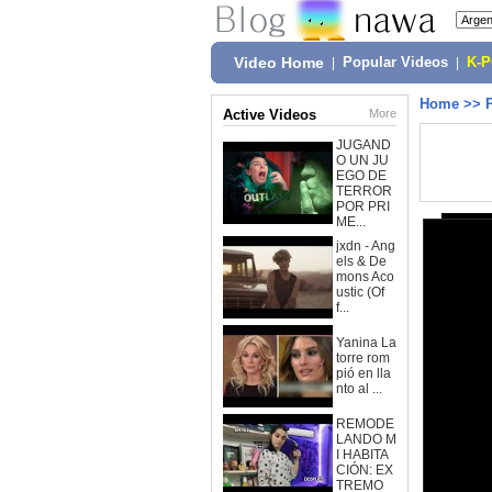
Video Home
|
Popular Videos
|
K-
Home
>>
Active Videos
More
JUGAND
O UN JU
EGO DE
TERROR
POR PRI
ME...
jxdn - Ang
els & De
mons Aco
ustic (Of
f...
Yanina La
torre rom
pió en lla
nto al ...
REMODE
LANDO M
I HABITA
CIÓN: EX
TREMO