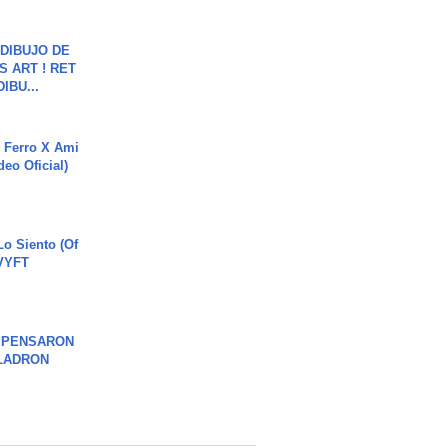
DIBUJO DE
S ART ! RET
DIBU...
 Ferro X Ami
deo Oficial)
o Siento (Of
#VYFT
S PENSARON
LADRON