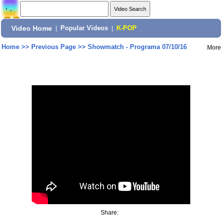
Video Home
|
Popular Videos
|
K-POP
Home
>>
Previous Page
>>
Showmatch - Programa 07/10/16
More
Share: