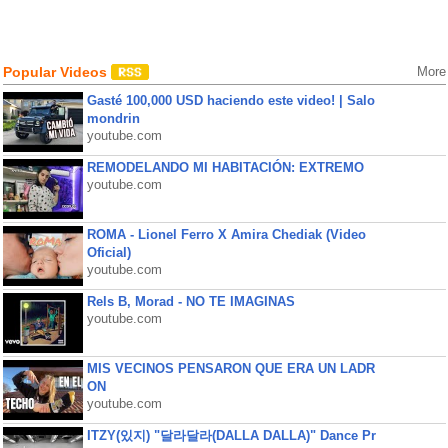
Popular Videos
More
Gasté 100,000 USD haciendo este video! | Salo
mondrin
youtube.com
REMODELANDO MI HABITACIÓN: EXTREMO
youtube.com
ROMA - Lionel Ferro X Amira Chediak (Video
Oficial)
youtube.com
Rels B, Morad - NO TE IMAGINAS
youtube.com
MIS VECINOS PENSARON QUE ERA UN LADR
ON
youtube.com
ITZY(있지) "달라달라(DALLA DALLA)" Dance Pr