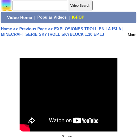
Video Home
|
Popular Videos
|
K-POP
Home
>>
Previous Page
>>
EXPLOSIONES TROLL EN LA ISLA |
MINECRAFT SERIE SKYTROLL SKYBLOCK 1.10 EP.13
More
Share: