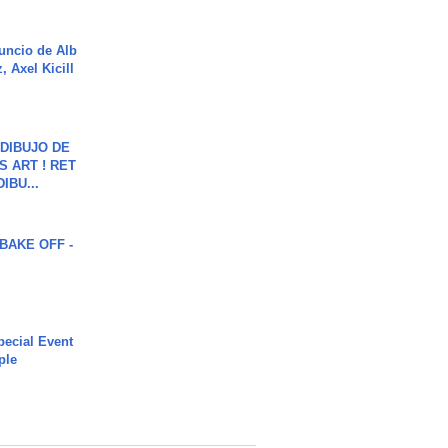
uncio de Alb
, Axel Kicill
DIBUJO DE
S ART ! RET
DIBU...
BAKE OFF -
ecial Event
ple