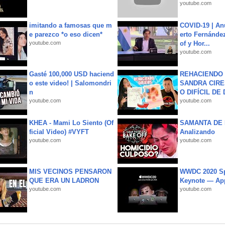
youtube.com
imitando a famosas que m
COVID-19 | An
e parezco *o eso dicen*
erto Fernández
youtube.com
of y Hor...
youtube.com
Gasté 100,000 USD haciend
REHACIENDO 
o este video! | Salomondri
SANDRA CIRE
n
O DIFÍCIL DE 
youtube.com
youtube.com
KHEA - Mami Lo Siento (Of
SAMANTA DE 
ficial Video) #VYFT
Analizando
youtube.com
youtube.com
MIS VECINOS PENSARON
WWDC 2020 Sp
QUE ERA UN LADRON
Keynote — Ap
youtube.com
youtube.com