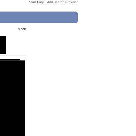
Start Page
|
Add Search Provider
More