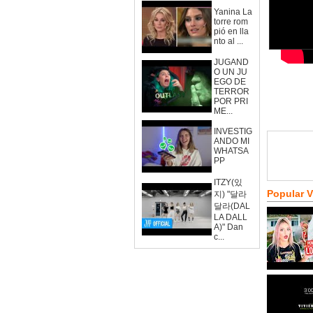
Yanina La
torre rom
pió en lla
nto al ...
JUGAND
O UN JU
EGO DE
TERROR
POR PRI
ME...
INVESTIG
ANDO MI
WHATSA
PP
ITZY(있
Popular 
지) "달라
달라(DAL
LA DALL
A)" Dan
c...