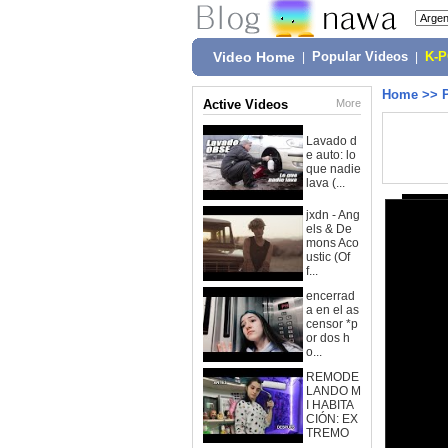
Video Home
|
Popular Videos
|
K-
Home
>>
Active Videos
More
Lavado d
e auto: lo
que nadie
lava (...
jxdn - Ang
els & De
mons Aco
ustic (Of
f...
encerrad
a en el as
censor *p
or dos h
o...
REMODE
LANDO M
I HABITA
CIÓN: EX
TREMO