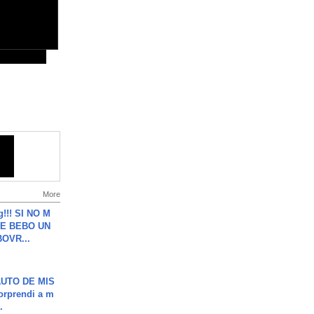
More
g!!! SI NO M
E BEBO UN
OVR...
UTO DE MIS
orprendi a m
.