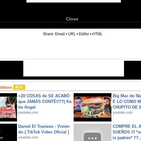
Close
6
Share:
Email
•
URL
•
Editor
•
HTML
Videos
+20 COSAS de SE ACABÓ
Big Mac de 5k
que JAMÁS CONTÉ!!??| Ka
E LO COMO M
tie Angel
CHUPITO DE B
youtube.com
youtube.com
Daniel El Travieso - Vivien
COMPRE EL A
do ( TikTok Video Oficial )
SUEÑOS !!! *s
youtube.com
is padres* ??..