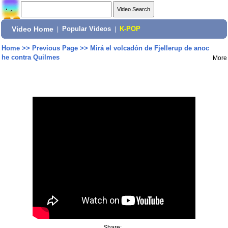
Video Home
|
Popular Videos
|
K-POP
Home
>>
Previous Page
>>
Mirá el volcadón de Fjellerup de anoc
he contra Quilmes
More
Share: