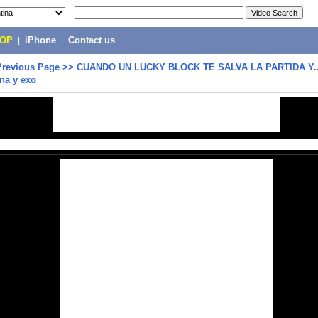
POP
|
iPhone
|
Contact us
Previous Page
>>
CUANDO UN LUCKY BLOCK TE SALVA LA PARTIDA Y...
na y exo