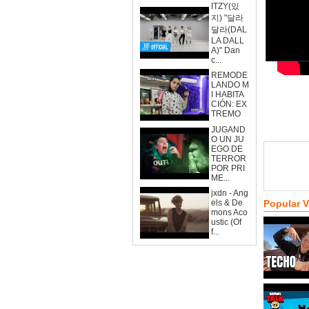
ITZY(있
지) "달라
달라(DAL
LA DALL
A)" Dan
c...
REMODE
LANDO M
I HABITA
CIÓN: EX
TREMO
JUGAND
O UN JU
EGO DE
TERROR
POR PRI
ME...
jxdn - Ang
els & De
Popular 
mons Aco
ustic (Of
f...