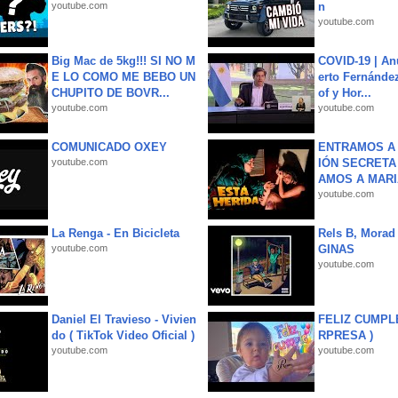
youtube.com
n
youtube.com
Big Mac de 5kg!!! SI NO M
COVID-19 | An
E LO COMO ME BEBO UN
erto Fernández
CHUPITO DE BOVR...
of y Hor...
youtube.com
youtube.com
COMUNICADO OXEY
ENTRAMOS A 
youtube.com
IÓN SECRETA
AMOS A MARIA
youtube.com
La Renga - En Bicicleta
Rels B, Morad
youtube.com
GINAS
youtube.com
Daniel El Travieso - Vivien
FELIZ CUMPL
do ( TikTok Video Oficial )
RPRESA )
youtube.com
youtube.com