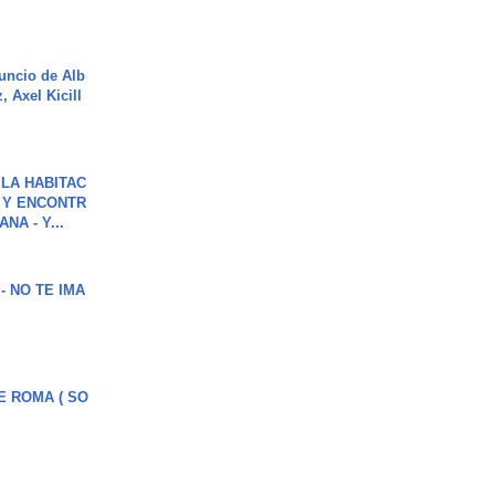
uncio de Alb
, Axel Kicill
LA HABITAC
 Y ENCONTR
NA - Y...
 - NO TE IMA
E ROMA ( SO