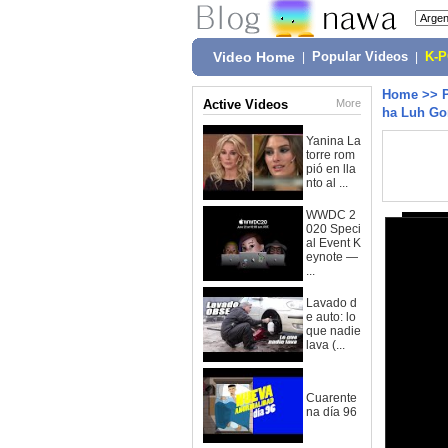
Video Home
|
Popular Videos
|
K-
Home
>>
Active Videos
More
ha Luh Go
Yanina La
torre rom
pió en lla
nto al ...
WWDC 2
020 Speci
al Event K
eynote —
...
Lavado d
e auto: lo
que nadie
lava (...
Cuarente
na día 96