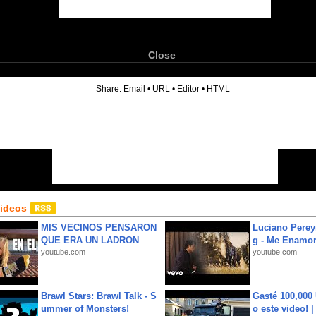
Close
6
Share:
Email
•
URL
•
Editor
•
HTML
Videos
MIS VECINOS PENSARON
Luciano Perey
QUE ERA UN LADRON
g - Me Enamor
youtube.com
youtube.com
Brawl Stars: Brawl Talk - S
Gasté 100,000
ummer of Monsters!
o este video! 