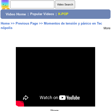
Video Home
|
Popular Videos
|
K-POP
Home
>>
Previous Page
>>
Momentos de tensión y pánico en Tec
nópolis
More
Share: