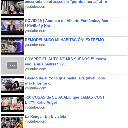
encerrada en el ascensor *por dos horas* ahre
youtube.com
COVID-19 | Anuncio de Alberto Fernández, Axe
l Kicillof y Hor...
youtube.com
REMODELANDO MI HABITACIÓN: EXTREMO
youtube.com
COMPRE EL AUTO DE MIS SUEÑOS !!! *sorpr
endi a mis padres* ??...
youtube.com
Lavado de auto: lo que nadie lava (nivel "obs
e") - Informe -...
youtube.com
+20 COSAS de SE ACABÓ que JAMÁS CONT
É!!??| Katie Angel
youtube.com
La Renga - En Bicicleta
youtube.com