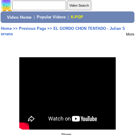
Video Home
|
Popular Videos
|
K-POP
Home
>>
Previous Page
>>
EL GORDO CHON TENTADO - Julian S
errano
More
Share: