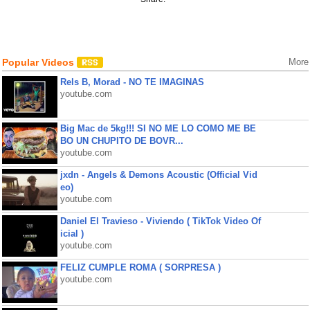
Popular Videos
More
Rels B, Morad - NO TE IMAGINAS
youtube.com
Big Mac de 5kg!!! SI NO ME LO COMO ME BE
BO UN CHUPITO DE BOVR...
youtube.com
jxdn - Angels & Demons Acoustic (Official Vid
eo)
youtube.com
Daniel El Travieso - Viviendo ( TikTok Video Of
icial )
youtube.com
FELIZ CUMPLE ROMA ( SORPRESA )
youtube.com