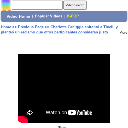
Video Home
|
Popular Videos
|
K-POP
Home
>>
Previous Page
>>
Charlotte Caniggia enfrentó a Tinelli y
planteó un reclamo que otros partipicantes consideran justo
More
Share: