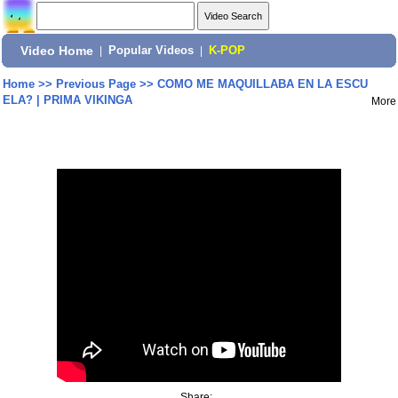
Video Home
|
Popular Videos
|
K-POP
Home
>>
Previous Page
>>
COMO ME MAQUILLABA EN LA ESCU
ELA? | PRIMA VIKINGA
More
Share: