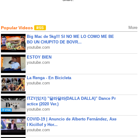
Popular Videos
More
Big Mac de 5kg!!! SI NO ME LO COMO ME BE
BO UN CHUPITO DE BOVR...
youtube.com
ESTOY BIEN
youtube.com
La Renga - En Bicicleta
youtube.com
ITZY(있지) "달라달라(DALLA DALLA)" Dance Pr
actice (2020 Ver.)
youtube.com
COVID-19 | Anuncio de Alberto Fernández, Axe
l Kicillof y Hor...
youtube.com