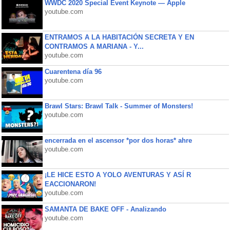
WWDC 2020 Special Event Keynote — Apple
youtube.com
ENTRAMOS A LA HABITACIÓN SECRETA Y EN
CONTRAMOS A MARIANA - Y...
youtube.com
Cuarentena día 96
youtube.com
Brawl Stars: Brawl Talk - Summer of Monsters!
youtube.com
encerrada en el ascensor *por dos horas* ahre
youtube.com
¡LE HICE ESTO A YOLO AVENTURAS Y ASÍ R
EACCIONARON!
youtube.com
SAMANTA DE BAKE OFF - Analizando
youtube.com