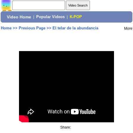
Video Home
|
Popular Videos
|
K-POP
Home
>>
Previous Page
>>
El telar de la abundancia
More
Share: