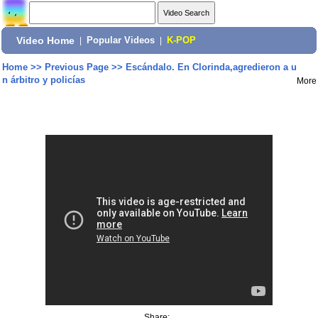
Video Home
|
Popular Videos
|
K-POP
Home
>>
Previous Page
>>
Escándalo. En Clorinda,agredieron a u
n árbitro y policías
More
Share: