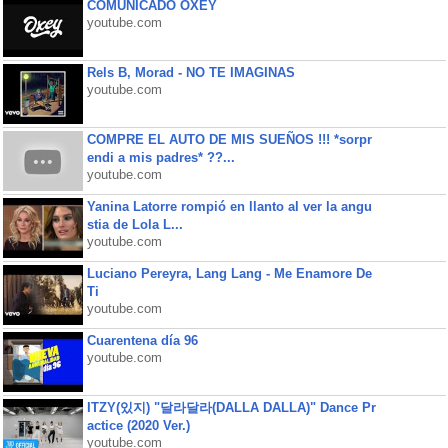
COMUNICADO OXEY
youtube.com
Rels B, Morad - NO TE IMAGINAS
youtube.com
COMPRE EL AUTO DE MIS SUEÑOS !!! *sorpr
endi a mis padres* ??...
youtube.com
Yanina Latorre rompió en llanto al ver la angu
stia de Lola L...
youtube.com
Luciano Pereyra, Lang Lang - Me Enamore De
Ti
youtube.com
Cuarentena día 96
youtube.com
ITZY(있지) "달라달라(DALLA DALLA)" Dance Pr
actice (2020 Ver.)
youtube.com