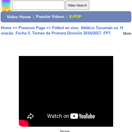
Video Home
|
Popular Videos
|
K-POP
Home
>>
Previous Page
>>
Fútbol en vivo. Atlético Tucumán vs. H
uracán. Fecha 5. Torneo de Primera División 2016/2017. FPT
More
Share: