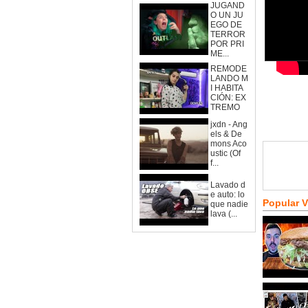
JUGAND
O UN JU
EGO DE
TERROR
POR PRI
ME...
REMODE
LANDO M
I HABITA
CIÓN: EX
TREMO
jxdn - Ang
els & De
mons Aco
ustic (Of
f...
Lavado d
e auto: lo
Popular 
que nadie
lava (...