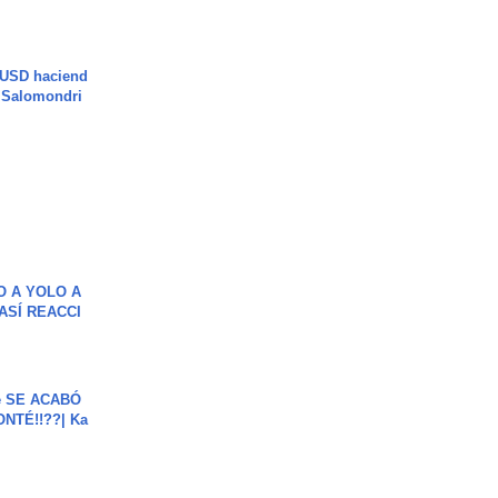
 USD haciend
| Salomondri
O A YOLO A
ASÍ REACCI
e SE ACABÓ
NTÉ!!??| Ka