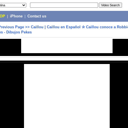
POP
|
iPhone
|
Contact us
Previous Page
>>
Caillou | Caillou en Español ✰ Caillou conoce a Robbi
les - Dibujos Pekes