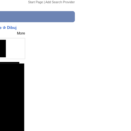
Start Page
|
Add Search Provider
e ✰ Dibuj
More