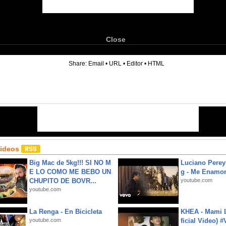
Close
6
Share:
Email
•
URL
•
Editor
•
HTML
Videos
Big Mac de 5kg!!! SI NO M
Luciano Perey
E LO COMO ME BEBO UN
g - Me Enamor
CHUPITO DE BOVR...
youtube.com
youtube.com
La Renga - En Bicicleta
KHEA - Mami L
youtube.com
ficial Video) 