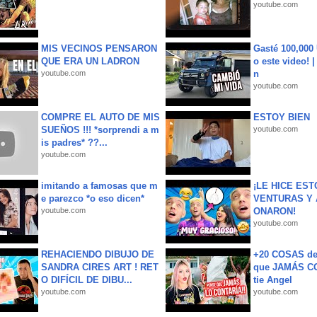
youtube.com
MIS VECINOS PENSARON
Gasté 100,000
QUE ERA UN LADRON
o este video! 
youtube.com
n
youtube.com
COMPRE EL AUTO DE MIS
ESTOY BIEN
SUEÑOS !!! *sorprendi a m
youtube.com
is padres* ??...
youtube.com
imitando a famosas que m
¡LE HICE EST
e parezco *o eso dicen*
VENTURAS Y 
youtube.com
ONARON!
youtube.com
REHACIENDO DIBUJO DE
+20 COSAS d
SANDRA CIRES ART ! RET
que JAMÁS CO
O DIFÍCIL DE DIBU...
tie Angel
youtube.com
youtube.com