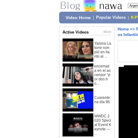
Video Home
|
Popular Videos
|
K-
Home
>>
Active Videos
More
os Infanti
Yanina La
torre rom
pió en lla
nto al ...
encerrad
a en el as
censor *p
or dos h
o...
Cuarente
na día 96
WWDC 2
020 Speci
al Event K
eynote —
...