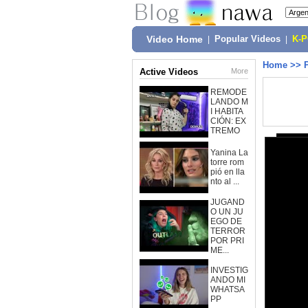
Video Home
|
Popular Videos
|
K-
Home
>>
Active Videos
More
REMODE
LANDO M
I HABITA
CIÓN: EX
TREMO
Yanina La
torre rom
pió en lla
nto al ...
JUGAND
O UN JU
EGO DE
TERROR
POR PRI
ME...
INVESTIG
ANDO MI
WHATSA
PP