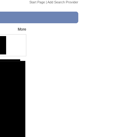
Start Page
|
Add Search Provider
More