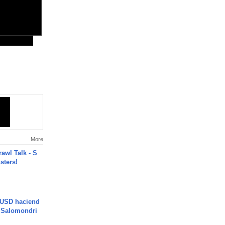
More
rawl Talk - S
sters!
 USD haciend
| Salomondri