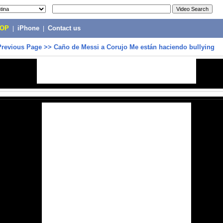
POP
|
iPhone
|
Contact us
Previous Page
>>
Caño de Messi a Corujo Me están haciendo bullying