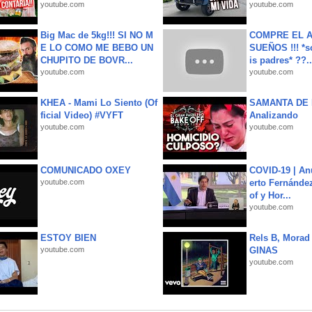
youtube.com
youtube.com
Big Mac de 5kg!!! SI NO M
COMPRE EL A
E LO COMO ME BEBO UN
SUEÑOS !!! *s
CHUPITO DE BOVR...
is padres* ??..
youtube.com
youtube.com
KHEA - Mami Lo Siento (Of
SAMANTA DE 
ficial Video) #VYFT
Analizando
youtube.com
youtube.com
COMUNICADO OXEY
COVID-19 | An
youtube.com
erto Fernández
of y Hor...
youtube.com
ESTOY BIEN
Rels B, Morad
youtube.com
GINAS
youtube.com