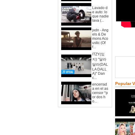
Lavado d
e auto: lo
que nadie
lava (...
jxdn - Ang
els & De
mons Aco
ustic (Of
f...
ITZY(있
지) "달라
달라(DAL
LA DALL
A)" Dan
c...
Popular 
encerrad
a en el as
censor *p
or dos h
o...