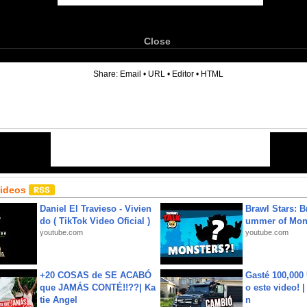
Close
6
Share:
Email
•
URL
•
Editor
•
HTML
Videos
Daniel El Travieso - Vivien
Brawl Stars: B
do ( TikTok Video Oficial )
ummer of Mon
youtube.com
youtube.com
+20 COSAS de SE ACABÓ
Gasté 100,000
que JAMÁS CONTÉ!!??| Ka
o este video! 
tie Angel
n