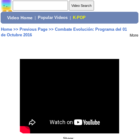
Video Home
|
Popular Videos
|
K-POP
Home
>>
Previous Page
>>
Combate Evolución: Programa del 01
de Octubre 2016
More
Share: