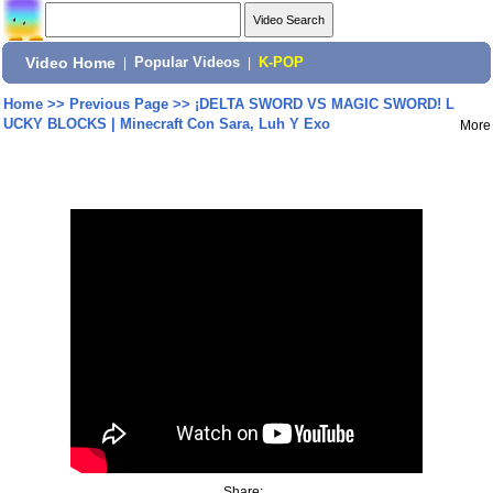
Video Home
|
Popular Videos
|
K-POP
Home
>>
Previous Page
>>
¡DELTA SWORD VS MAGIC SWORD! L
UCKY BLOCKS | Minecraft Con Sara, Luh Y Exo
More
Share: