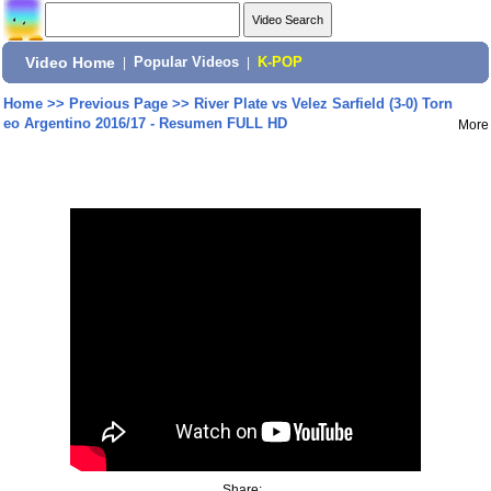
Video Home
|
Popular Videos
|
K-POP
Home
>>
Previous Page
>>
River Plate vs Velez Sarfield (3-0) Torn
eo Argentino 2016/17 - Resumen FULL HD
More
Share: