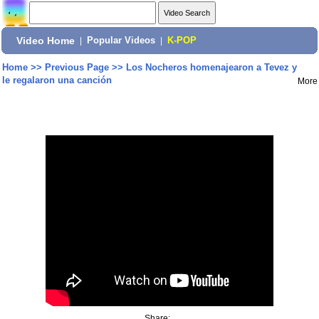
Video Home
|
Popular Videos
|
K-POP
Home
>>
Previous Page
>>
Los Nocheros homenajearon a Tevez y
le regalaron una canción
More
Share: