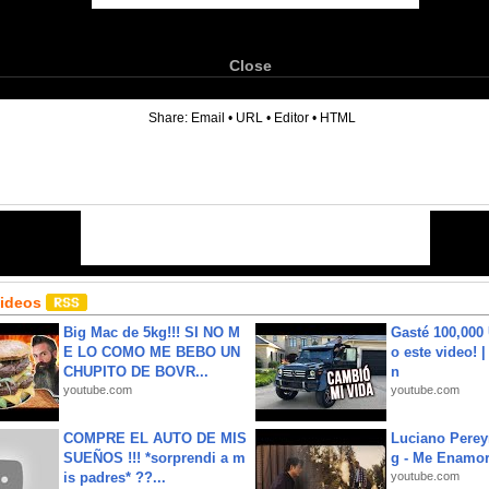
Close
6
Share:
Email
•
URL
•
Editor
•
HTML
Videos
Big Mac de 5kg!!! SI NO M
Gasté 100,000
E LO COMO ME BEBO UN
o este video! 
CHUPITO DE BOVR...
n
youtube.com
youtube.com
COMPRE EL AUTO DE MIS
Luciano Perey
SUEÑOS !!! *sorprendi a m
g - Me Enamor
is padres* ??...
youtube.com