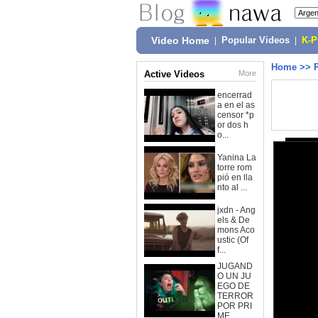
Video Home
|
Popular Videos
|
K-
Home
>>
Active Videos
More
encerrad
a en el as
censor *p
or dos h
o...
Yanina La
torre rom
pió en lla
nto al ...
jxdn - Ang
els & De
mons Aco
ustic (Of
f...
JUGAND
O UN JU
EGO DE
TERROR
POR PRI
ME...