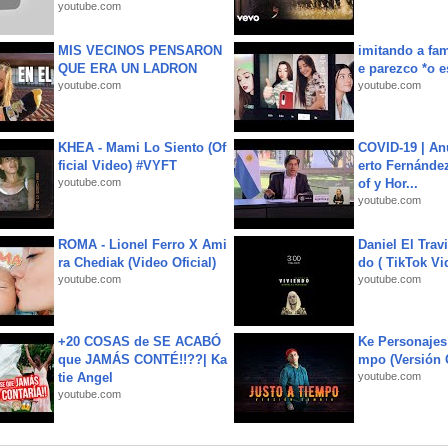
youtube.com
MIS VECINOS PENSARON
imitando a fa
QUE ERA UN LADRON
e parezco *o e
youtube.com
youtube.com
KHEA - Mami Lo Siento (Of
COVID-19 | An
ficial Video) #VYFT
erto Fernández
youtube.com
of y Hor...
youtube.com
ROMA - Lionel Ferro X Ami
Daniel El Trav
ra Chediak (Video Oficial)
do ( TikTok Vid
youtube.com
youtube.com
+20 COSAS de SE ACABÓ
Ke Personajes 
que JAMÁS CONTÉ!!??| Ka
mpo (Versión
tie Angel
youtube.com
youtube.com