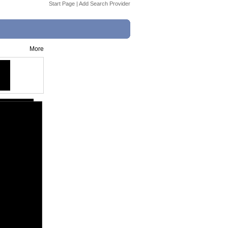
Start Page
|
Add Search Provider
More