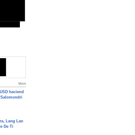
More
 USD haciend
| Salomondri
ra, Lang Lan
e De Ti