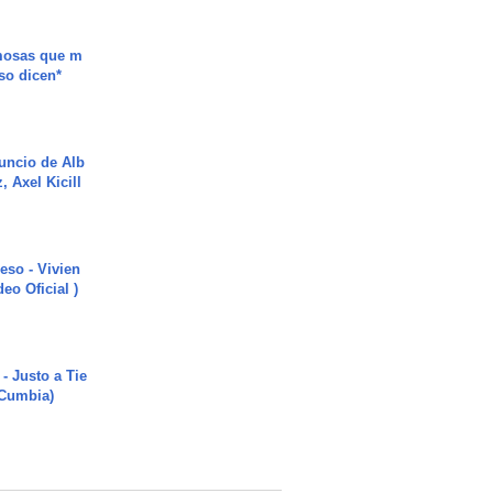
mosas que m
so dicen*
uncio de Alb
, Axel Kicill
ieso - Vivien
eo Oficial )
- Justo a Tie
 Cumbia)