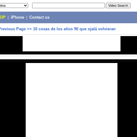
POP
|
iPhone
|
Contact us
Previous Page
>>
10 cosas de los años 90 que ojalá volvieran