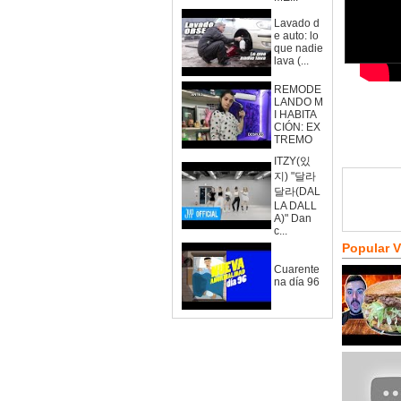
Lavado d
e auto: lo
que nadie
lava (...
REMODE
LANDO M
I HABITA
CIÓN: EX
TREMO
ITZY(있
지) "달라
달라(DAL
LA DALL
A)" Dan
c...
Popular 
Cuarente
na día 96