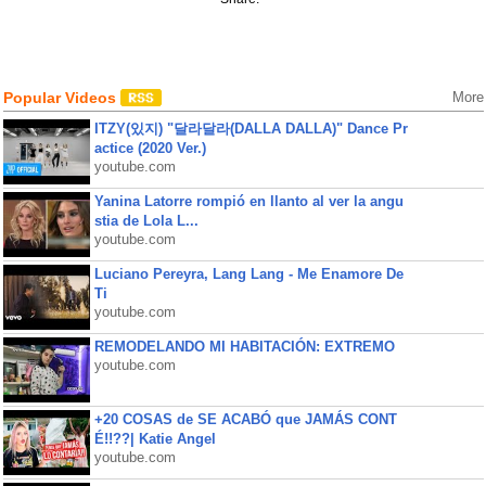
Popular Videos
More
ITZY(있지) "달라달라(DALLA DALLA)" Dance Pr
actice (2020 Ver.)
youtube.com
Yanina Latorre rompió en llanto al ver la angu
stia de Lola L...
youtube.com
Luciano Pereyra, Lang Lang - Me Enamore De
Ti
youtube.com
REMODELANDO MI HABITACIÓN: EXTREMO
youtube.com
+20 COSAS de SE ACABÓ que JAMÁS CONT
É!!??| Katie Angel
youtube.com