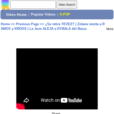
Video Home
|
Popular Videos
|
K-POP
Home
>>
Previous Page
>>
¿Se retira TEVEZ? | Zidane sienta a R
AMOS y KROOS | La Juve ALEJA a DYBALA del Barça
More
Share: