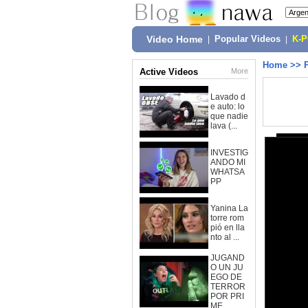
Video Home
|
Popular Videos
|
K-
Home
>>
Active Videos
More
Lavado d
e auto: lo
que nadie
lava (...
INVESTIG
ANDO MI
WHATSA
PP
Yanina La
torre rom
pió en lla
nto al ...
JUGAND
O UN JU
EGO DE
TERROR
POR PRI
ME...