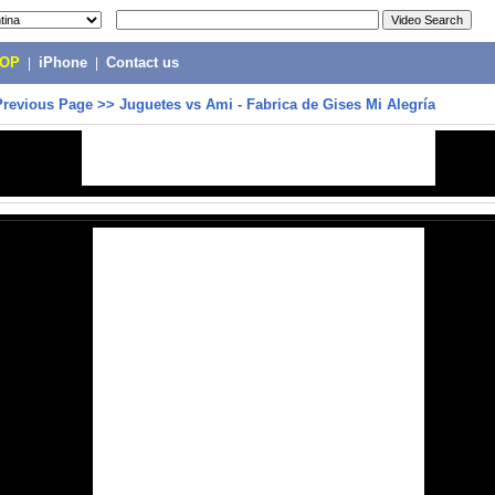
POP
|
iPhone
|
Contact us
Previous Page
>>
Juguetes vs Ami - Fabrica de Gises Mi Alegría