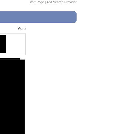
Start Page
|
Add Search Provider
More