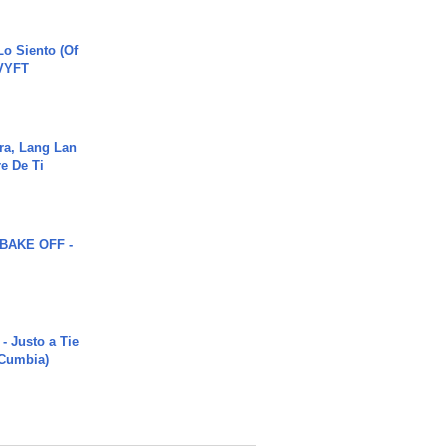
o Siento (Of
#VYFT
ra, Lang Lan
e De Ti
BAKE OFF -
- Justo a Tie
 Cumbia)