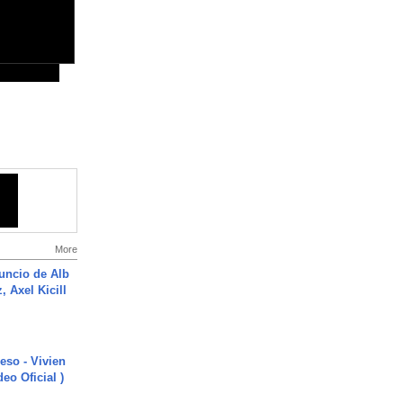
More
uncio de Alb
, Axel Kicill
ieso - Vivien
eo Oficial )