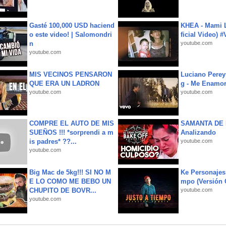
Gasté 100,000 USD haciend
KHEA - Mami L
o este video! | Salomondri
ficial Video) 
n
youtube.com
youtube.com
MIS VECINOS PENSARON
Luciano Perey
QUE ERA UN LADRON
g - Me Enamor
youtube.com
youtube.com
COMPRE EL AUTO DE MIS
SAMANTA DE 
SUEÑOS !!! *sorprendi a m
Analizando
is padres* ??...
youtube.com
youtube.com
Big Mac de 5kg!!! SI NO M
Ke Personajes 
E LO COMO ME BEBO UN
mpo (Versión
CHUPITO DE BOVR...
youtube.com
youtube.com