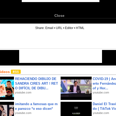
Close
6
Share:
Email
•
URL
•
Editor
•
HTML
Videos
REHACIENDO DIBUJO DE
COVID-19 | An
SANDRA CIRES ART ! RET
erto Fernández
O DIFÍCIL DE DIBU...
of y Hor...
youtube.com
youtube.com
imitando a famosas que m
Daniel El Trav
e parezco *o eso dicen*
do ( TikTok Vid
youtube.com
youtube.com