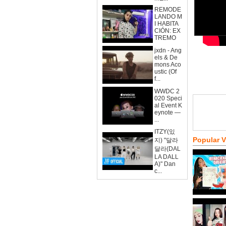
REMODE
LANDO M
I HABITA
CIÓN: EX
TREMO
jxdn - Ang
els & De
mons Aco
ustic (Of
f...
WWDC 2
020 Speci
al Event K
eynote —
...
ITZY(있
Popular 
지) "달라
달라(DAL
LA DALL
A)" Dan
c...