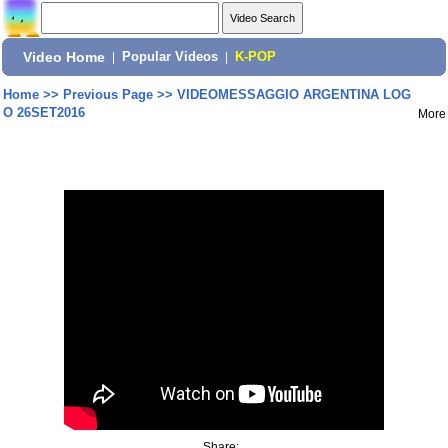
Video Home
|
Popular Videos
|
K-POP
Home
>>
Previous Page
>>
VIDEOMESSAGGIO ARGENTINA LOG
O 26SET2016
More
Share: