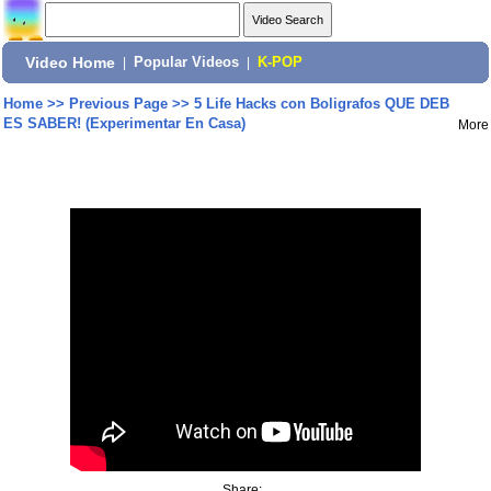
Video Home
|
Popular Videos
|
K-POP
Home
>>
Previous Page
>>
5 Life Hacks con Boligrafos QUE DEB
ES SABER! (Experimentar En Casa)
More
Share: