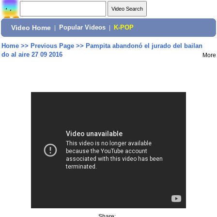
Video Home
|
Popular Videos
|
K-POP
Home
>>
Previous Page
>>
Pampita abandonó el jurado del bailan
do al aire 27 09 2016
More
Share: