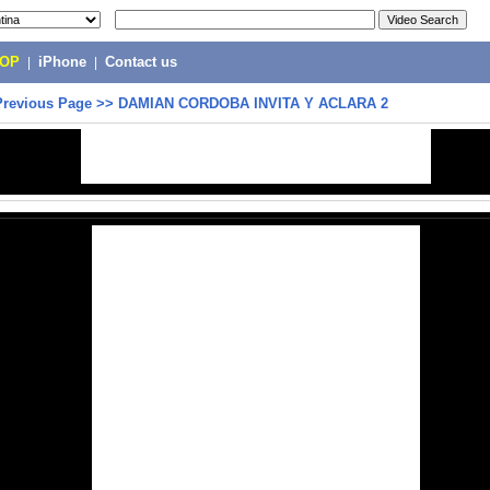
POP
|
iPhone
|
Contact us
Previous Page
>>
DAMIAN CORDOBA INVITA Y ACLARA 2