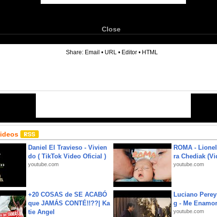
Close
6
Share:
Email
•
URL
•
Editor
•
HTML
Videos
Daniel El Travieso - Vivien
ROMA - Lionel
do ( TikTok Video Oficial )
ra Chediak (Vi
youtube.com
youtube.com
+20 COSAS de SE ACABÓ
Luciano Perey
que JAMÁS CONTÉ!!??| Ka
g - Me Enamor
tie Angel
youtube.com