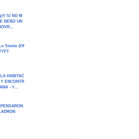
g!!! SI NO M
E BEBO UN
OVR...
o Siento (Of
#VYFT
LA HABITAC
 Y ENCONTR
NA - Y...
S PENSARON
LADRON