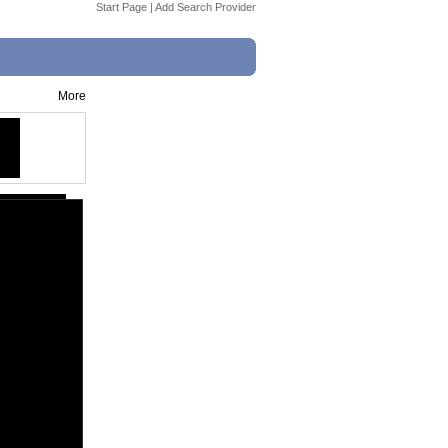
Start Page
|
Add Search Provider
More