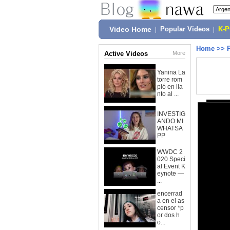
Video Home
|
Popular Videos
|
K-
Home
>>
Active Videos
More
Yanina La
torre rom
pió en lla
nto al ...
INVESTIG
ANDO MI
WHATSA
PP
WWDC 2
020 Speci
al Event K
eynote —
...
encerrad
a en el as
censor *p
or dos h
o...