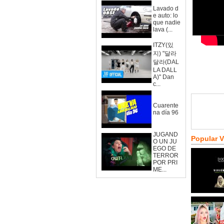
Lavado d
e auto: lo
que nadie
lava (...
ITZY(있
지) "달라
달라(DAL
LA DALL
A)" Dan
c...
Cuarente
na día 96
JUGAND
Popular 
O UN JU
EGO DE
TERROR
POR PRI
ME...