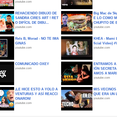
youtube.com
REHACIENDO DIBUJO DE
Big Mac de 5k
SANDRA CIRES ART ! RET
E LO COMO M
O DIFÍCIL DE DIBU...
CHUPITO DE B
youtube.com
youtube.com
Rels B, Morad - NO TE IMA
KHEA - Mami L
GINAS
ficial Video) 
youtube.com
youtube.com
COMUNICADO OXEY
ENTRAMOS A 
youtube.com
IÓN SECRETA
AMOS A MARIA
youtube.com
¡LE HICE ESTO A YOLO A
MIS VECINO
VENTURAS Y ASÍ REACCI
QUE ERA UN 
ONARON!
youtube.com
youtube.com