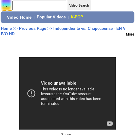
Video Home
|
Popular Videos
|
K-POP
Home
>>
Previous Page
>>
Independiente vs. Chapecoense - EN V
IVO HD
More
Share: